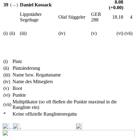
8.08
39
(→)
Daniel Kossack
(+0.00)
Lippstädter
GER
Olaf Süggeler
18.18
4
Segeltage
288
(i)
(ii)
(iii)
(iv)
(v)
(vi)
(vii)
(i)
Platz
(ii)
Platzänderung
(iii)
Name bzw. Regattaname
(iv)
Name des Mitseglers
(v)
Boot
(vi)
Punkte
Multiplikator (so oft fließen die Punkte maximal in die
(vii)
Rangliste ein)
*
Keine offizielle Ranglistenregatta