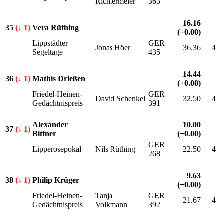
Richtermeier
363
16.16
35
(↓ 1)
Vera Rüthing
(+0.00)
Lippstädter
GER
Jonas Höer
36.36
4
Segeltage
435
14.44
36
(↓ 1)
Mathis Drießen
(+0.00)
Friedel-Heinen-
GER
David Schenkel
32.50
4
Gedächtnispreis
391
Alexander
10.00
37
(↓ 1)
Bittner
(+0.00)
GER
Lipperosepokal
Nils Rüthing
22.50
4
268
9.63
38
(↓ 1)
Philip Krüger
(+0.00)
Friedel-Heinen-
Tanja
GER
21.67
4
Gedächtnispreis
Volkmann
392