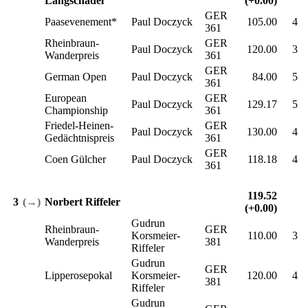
Langschädel
(+0.00)
GER
Paasevenement*
Paul Doczyck
105.00
4
361
Rheinbraun-
GER
Paul Doczyck
120.00
3
Wanderpreis
361
GER
German Open
Paul Doczyck
84.00
5
361
European
GER
Paul Doczyck
129.17
5
Championship
361
Friedel-Heinen-
GER
Paul Doczyck
130.00
4
Gedächtnispreis
361
GER
Coen Gülcher
Paul Doczyck
118.18
4
361
119.52
3
(→)
Norbert Riffeler
(+0.00)
Gudrun
Rheinbraun-
GER
Korsmeier-
110.00
3
Wanderpreis
381
Riffeler
Gudrun
GER
Lipperosepokal
Korsmeier-
120.00
4
381
Riffeler
Gudrun