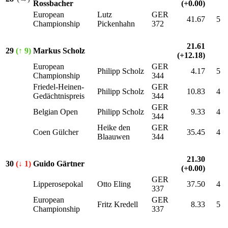
Rossbacher
(+0.00)
European
Lutz
GER
41.67
5
Championship
Pickenhahn
372
21.61
29
(↑ 9)
Markus Scholz
(+12.18)
European
GER
Philipp Scholz
4.17
5
Championship
344
Friedel-Heinen-
GER
Philipp Scholz
10.83
4
Gedächtnispreis
344
GER
Belgian Open
Philipp Scholz
9.33
4
344
Heike den
GER
Coen Gülcher
35.45
4
Blaauwen
344
21.30
30
(↓ 1)
Guido Gärtner
(+0.00)
GER
Lipperosepokal
Otto Eling
37.50
4
337
European
GER
Fritz Kredell
8.33
5
Championship
337