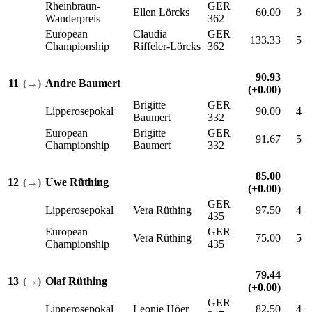
Rheinbraun-
GER
Ellen Lörcks
60.00
3
Wanderpreis
362
European
Claudia
GER
133.33
5
Championship
Riffeler-Lörcks
362
90.93
11
(→)
Andre Baumert
(+0.00)
Brigitte
GER
Lipperosepokal
90.00
4
Baumert
332
European
Brigitte
GER
91.67
5
Championship
Baumert
332
85.00
12
(→)
Uwe Rüthing
(+0.00)
GER
Lipperosepokal
Vera Rüthing
97.50
4
435
European
GER
Vera Rüthing
75.00
5
Championship
435
79.44
13
(→)
Olaf Rüthing
(+0.00)
GER
Lipperosepokal
Leonie Höer
82.50
4