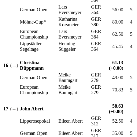
364
Lars
GER
German Open
56.00
5
Eversmeyer
364
Katharina
GER
Möhne-Cup*
80.00
4
Korsmeier
380
European
Lars
GER
62.50
5
Championship
Eversmeyer
364
Lippstädter
Henning
GER
45.45
4
Segeltage
Süggeler
364
Christina
61.13
16
(→)
Düppmann
(+0.00)
Meike
GER
German Open
49.00
5
Baumgart
279
European
Meike
GER
70.83
5
Championship
Baumgart
279
58.63
17
(→)
John Abert
(+0.00)
GER
Lipperosepokal
Eileen Abert
52.50
4
312
GER
German Open
Eileen Abert
35.00
5
312