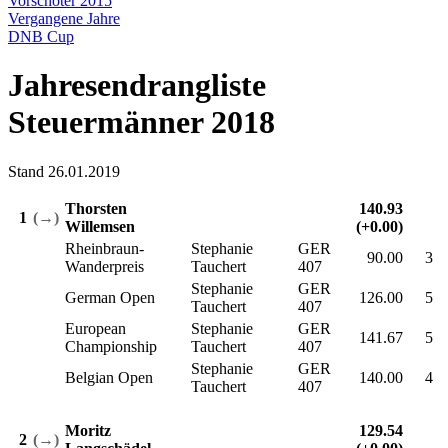
Vorschoter 2015
Vergangene Jahre
DNB Cup
Jahresendrangliste
Steuermänner 2018
Stand 26.01.2019
Thorsten
140.93
1
(→)
Willemsen
(+0.00)
Rheinbraun-
Stephanie
GER
90.00
3
Wanderpreis
Tauchert
407
Stephanie
GER
German Open
126.00
5
Tauchert
407
European
Stephanie
GER
141.67
5
Championship
Tauchert
407
Stephanie
GER
Belgian Open
140.00
4
Tauchert
407
Moritz
129.54
2
(→)