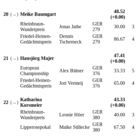
48.52
20
(→)
Meike Baumgart
(+0.00)
Rheinbraun-
GER
Jonas Jathe
30.00
3
Wanderpreis
279
Friedel-Heinen-
Dennis
GER
86.67
4
Gedächtnispreis
Tscherneck
279
47.41
21
(→)
Hansjörg Majer
(+0.00)
European
GER
Alex Bittner
33.33
5
Championship
376
Friedel-Heinen-
GER
Jori Vermeij
65.00
4
Gedächtnispreis
376
Katharina
43.33
22
(→)
Korsmeier
(+0.00)
Rheinbraun-
GER
Leonie Höer
40.00
3
Wanderpreis
380
GER
Lipperosepokal
Maike Stillecke
67.50
4
380