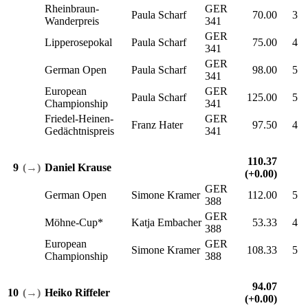
Rheinbraun-
GER
Paula Scharf
70.00
3
Wanderpreis
341
GER
Lipperosepokal
Paula Scharf
75.00
4
341
GER
German Open
Paula Scharf
98.00
5
341
European
GER
Paula Scharf
125.00
5
Championship
341
Friedel-Heinen-
GER
Franz Hater
97.50
4
Gedächtnispreis
341
110.37
9
(→)
Daniel Krause
(+0.00)
GER
German Open
Simone Kramer
112.00
5
388
GER
Möhne-Cup*
Katja Embacher
53.33
4
388
European
GER
Simone Kramer
108.33
5
Championship
388
94.07
10
(→)
Heiko Riffeler
(+0.00)