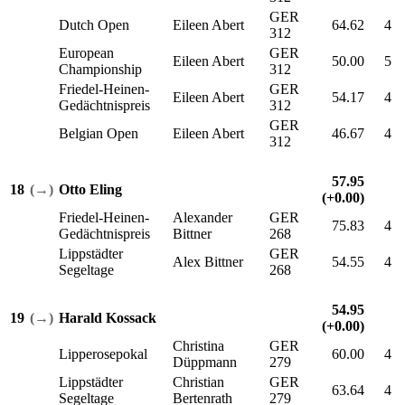
GER
Dutch Open
Eileen Abert
64.62
4
312
European
GER
Eileen Abert
50.00
5
Championship
312
Friedel-Heinen-
GER
Eileen Abert
54.17
4
Gedächtnispreis
312
GER
Belgian Open
Eileen Abert
46.67
4
312
57.95
18
(→)
Otto Eling
(+0.00)
Friedel-Heinen-
Alexander
GER
75.83
4
Gedächtnispreis
Bittner
268
Lippstädter
GER
Alex Bittner
54.55
4
Segeltage
268
54.95
19
(→)
Harald Kossack
(+0.00)
Christina
GER
Lipperosepokal
60.00
4
Düppmann
279
Lippstädter
Christian
GER
63.64
4
Segeltage
Bertenrath
279