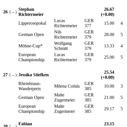
Stephan
26.67
26
(→)
Richtermeier
(+0.00)
Lucas
GER
Lipperosepokal
15.00
4
Richtermeier
377
Nils
GER
German Open
28.00
5
Richtermeier
379
Wolfgang
GER
Möhne-Cup*
13.33
4
Schmitt
379
European
Lucas
GER
25.00
5
Championship
Richtermeier
379
25.54
27
(→)
Jessika Stiefken
(+0.00)
Rheinbraun-
GER
Milena Cofala
10.00
3
Wanderpreis
385
Malte
GER
German Open
21.00
5
Zugermeier
385
European
Malte
GER
29.17
5
Championship
Zugermeier
385
Fabian
23.15
28
(→)