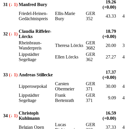
19.26
31
(↓ 1)
Manfred Bury
(+0.00)
Friedel-Heinen-
Ellis-Marie
GER
43.33
4
Gedächtnispreis
Bury
352
Claudia Riffeler-
18.79
32
(↓ 1)
Lörcks
(+0.00)
Rheinbraun-
GER
Theresa Lörcks
20.00
3
Wanderpreis
3682
Lippstädter
GER
Ellen Lörcks
27.27
4
Segeltage
362
17.37
33
(↓ 1)
Andreas Stillecke
(+0.00)
Carsten
GER
Lipperosepokal
30.00
4
Obermeier
371
Lippstädter
Frank
GER
9.09
4
Segeltage
Bertenrath
371
Christoph
16.59
34
(↓ 1)
Kuhlmann
(+0.00)
Lucas
GER
Belgian Open
37.33
4