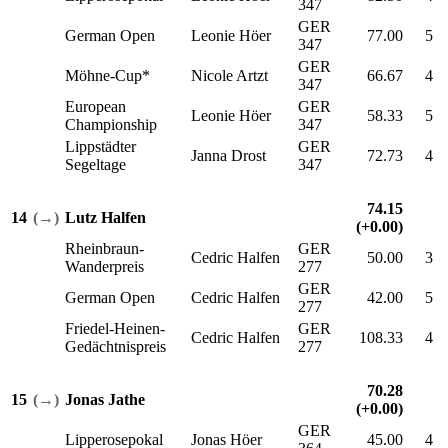
347
GER
German Open
Leonie Höer
77.00
5
347
GER
Möhne-Cup*
Nicole Artzt
66.67
4
347
European
GER
Leonie Höer
58.33
5
Championship
347
Lippstädter
GER
Janna Drost
72.73
4
Segeltage
347
74.15
14
(→)
Lutz Halfen
(+0.00)
Rheinbraun-
GER
Cedric Halfen
50.00
3
Wanderpreis
277
GER
German Open
Cedric Halfen
42.00
5
277
Friedel-Heinen-
GER
Cedric Halfen
108.33
4
Gedächtnispreis
277
70.28
15
(→)
Jonas Jathe
(+0.00)
GER
Lipperosepokal
Jonas Höer
45.00
4