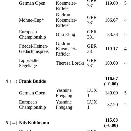
GER
German Open
Korsmeier-
119.00
5
381
Riffeler
Gudrun
GER
Möhne-Cup*
Korsmeier-
106.67
4
381
Riffeler
European
GER
Otto Eling
83.33
5
Championship
381
Gudrun
Friedel-Heinen-
GER
Korsmeier-
119.17
4
Gedächtnispreis
381
Riffeler
Lippstädter
GER
Theresa Lörcks
100.00
4
Segeltage
381
116.67
4
(→)
Frank Budde
(+0.00)
Yasmine
LUX
German Open
140.00
5
Freigang
1
European
Yasmine
LUX
87.50
5
Championship
Freigang
1
115.83
5
(→)
Nils Kuhlmann
(+0.00)