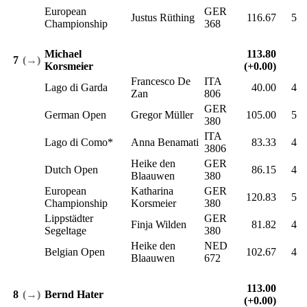
European
GER
Justus Rüthing
116.67
5
Championship
368
Michael
113.80
7
(→)
Korsmeier
(+0.00)
Francesco De
ITA
Lago di Garda
40.00
4
Zan
806
GER
German Open
Gregor Müller
105.00
5
380
ITA
Lago di Como*
Anna Benamati
83.33
4
3806
Heike den
GER
Dutch Open
86.15
4
Blaauwen
380
European
Katharina
GER
120.83
5
Championship
Korsmeier
380
Lippstädter
GER
Finja Wilden
81.82
4
Segeltage
380
Heike den
NED
Belgian Open
102.67
4
Blaauwen
672
113.00
8
(→)
Bernd Hater
(+0.00)