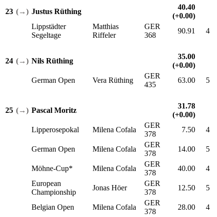
40.40
23
(→)
Justus Rüthing
(+0.00)
Lippstädter
Matthias
GER
90.91
4
Segeltage
Riffeler
368
35.00
24
(→)
Nils Rüthing
(+0.00)
GER
German Open
Vera Rüthing
63.00
5
435
31.78
25
(→)
Pascal Moritz
(+0.00)
GER
Lipperosepokal
Milena Cofala
7.50
4
378
GER
German Open
Milena Cofala
14.00
5
378
GER
Möhne-Cup*
Milena Cofala
40.00
4
378
European
GER
Jonas Höer
12.50
5
Championship
378
GER
Belgian Open
Milena Cofala
28.00
4
378