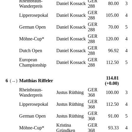
Rheinbraun-
GER
Daniel Kossack
80.00
3
Wanderpreis
288
GER
Lipperosepokal
Daniel Kossack
105.00
4
288
GER
German Open
Daniel Kossack
70.00
5
288
GER
Möhne-Cup*
Daniel Kossack
120.00
4
288
GER
Dutch Open
Daniel Kossack
96.92
4
288
European
GER
Daniel Kossack
112.50
5
Championship
288
114.81
6
(→)
Matthias Riffeler
(+0.00)
Rheinbraun-
GER
Justus Rüthing
100.00
3
Wanderpreis
368
GER
Lipperosepokal
Justus Rüthing
112.50
4
368
GER
German Open
Justus Rüthing
91.00
5
368
Kristina
GER
Möhne-Cup*
93.33
4
Gründken
368