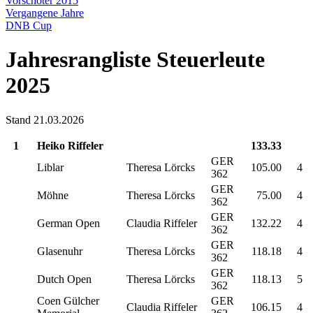
Vorschoter 2015
Vergangene Jahre
DNB Cup
Jahresrangliste Steuerleute
2025
Stand 21.03.2026
1
Heiko Riffeler
133.33
GER
Liblar
Theresa Lörcks
105.00
4
362
GER
Möhne
Theresa Lörcks
75.00
4
362
GER
German Open
Claudia Riffeler
132.22
4
362
GER
Glasenuhr
Theresa Lörcks
118.18
4
362
GER
Dutch Open
Theresa Lörcks
118.13
5
362
Coen Gülcher
GER
Claudia Riffeler
106.15
4