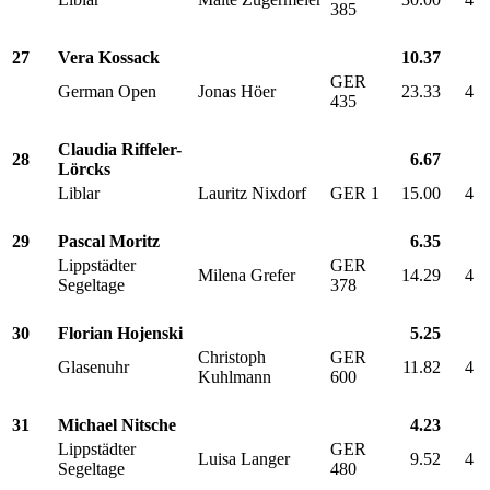
385
27
Vera Kossack
10.37
GER
German Open
Jonas Höer
23.33
4
435
Claudia Riffeler-
28
6.67
Lörcks
Liblar
Lauritz Nixdorf
GER 1
15.00
4
29
Pascal Moritz
6.35
Lippstädter
GER
Milena Grefer
14.29
4
Segeltage
378
30
Florian Hojenski
5.25
Christoph
GER
Glasenuhr
11.82
4
Kuhlmann
600
31
Michael Nitsche
4.23
Lippstädter
GER
Luisa Langer
9.52
4
Segeltage
480