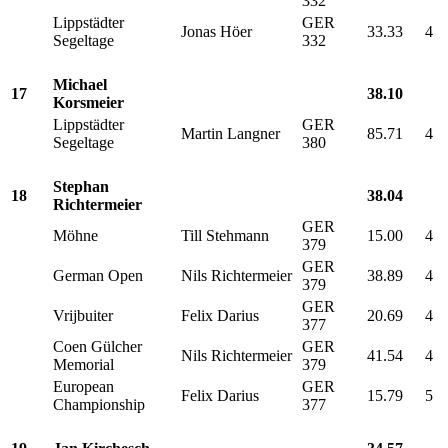
332
Lippstädter
GER
Jonas Höer
33.33
4
Segeltage
332
Michael
17
38.10
Korsmeier
Lippstädter
GER
Martin Langner
85.71
4
Segeltage
380
Stephan
18
38.04
Richtermeier
GER
Möhne
Till Stehmann
15.00
4
379
GER
German Open
Nils Richtermeier
38.89
4
379
GER
Vrijbuiter
Felix Darius
20.69
4
377
Coen Gülcher
GER
Nils Richtermeier
41.54
4
Memorial
379
European
GER
Felix Darius
15.79
5
Championship
377