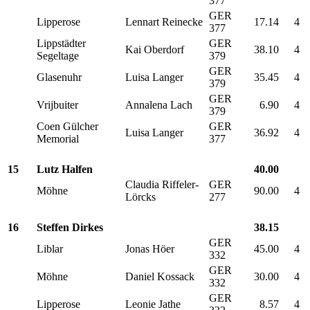
377
GER
Lipperose
Lennart Reinecke
17.14
4
377
Lippstädter
GER
Kai Oberdorf
38.10
4
Segeltage
379
GER
Glasenuhr
Luisa Langer
35.45
4
379
GER
Vrijbuiter
Annalena Lach
6.90
4
379
Coen Gülcher
GER
Luisa Langer
36.92
4
Memorial
377
15
Lutz Halfen
40.00
Claudia Riffeler-
GER
Möhne
90.00
4
Lörcks
277
16
Steffen Dirkes
38.15
GER
Liblar
Jonas Höer
45.00
4
332
GER
Möhne
Daniel Kossack
30.00
4
332
GER
Lipperose
Leonie Jathe
8.57
4