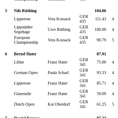
5
Nils Rüthing
104.06
GER
Lipperose
Vera Kossack
111.43
4
435
Lippstädter
GER
Uwe Rüthing
100.00
4
Segeltage
435
European
GER
Vera Kossack
90.79
5
Championship
435
6
Bernd Hater
87.91
GER
Liblar
Franz Hater
75.00
4
341
GER
German Open
Paula Scharf
93.33
4
341
GER
Lipperose
Franz Hater
85.71
4
341
GER
Glasenuhr
Franz Hater
59.09
4
341
GER
Dutch Open
Kai Oberdorf
61.25
5
341