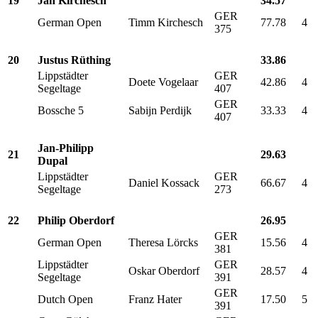
19
Jan Kirchesch
34.57
GER
German Open
Timm Kirchesch
77.78
4
375
20
Justus Rüthing
33.86
Lippstädter
GER
Doete Vogelaar
42.86
4
Segeltage
407
GER
Bossche 5
Sabijn Perdijk
33.33
4
407
Jan-Philipp
21
29.63
Dupal
Lippstädter
GER
Daniel Kossack
66.67
4
Segeltage
273
22
Philip Oberdorf
26.95
GER
German Open
Theresa Lörcks
15.56
4
381
Lippstädter
GER
Oskar Oberdorf
28.57
4
Segeltage
391
GER
Dutch Open
Franz Hater
17.50
5
391