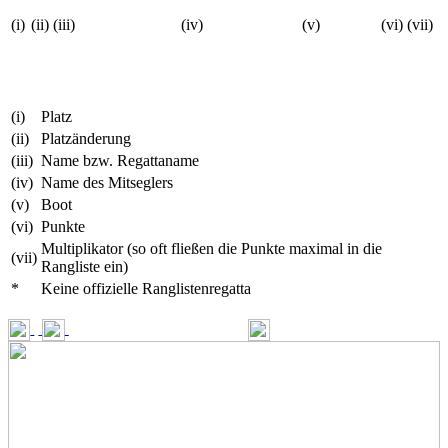
(i)
(ii)
(iii)
(iv)
(v)
(vi)
(vii)
(i)
Platz
(ii)
Platzänderung
(iii)
Name bzw. Regattaname
(iv)
Name des Mitseglers
(v)
Boot
(vi)
Punkte
Multiplikator (so oft fließen die Punkte maximal in die
(vii)
Rangliste ein)
*
Keine offizielle Ranglistenregatta