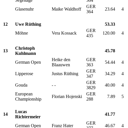
Segeltage
364
GER
Glasenuhr
Maike Waldhoff
23.64
4
364
12
Uwe Rüthing
53.33
GER
Möhne
Vera Kossack
120.00
4
435
Christoph
13
45.78
Kuhlmann
Heike den
GER
German Open
54.44
4
Blaauwen
363
GER
Lipperose
Justus Rüthing
34.29
4
347
GER
Gouda
- -
40.00
4
3829
European
GER
Florian Hojenski
7.89
5
Championship
288
Lucas
14
41.77
Richtermeier
GER
German Open
Franz Hater
46.67
4