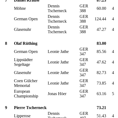
7
Daniel Krause
87.23
Dennis
GER
Möhne
60.00
4
Tscherneck
388
Dennis
GER
German Open
124.44
4
Tscherneck
388
Dennis
GER
Glasenuhr
47.27
4
Tscherneck
388
8
Olaf Rüthing
83.00
GER
German Open
Leonie Jathe
85.56
4
347
Lippstädter
GER
Leonie Jathe
47.62
4
Segeltage
347
GER
Glasenuhr
Leonie Jathe
82.73
4
347
Coen Gülcher
GER
Leonie Jathe
73.85
4
Memorial
347
European
GER
Jonas Höer
63.16
5
Championship
347
9
Pierre Tscherneck
73.21
Dennis
GER
Lipperose
51.43
4