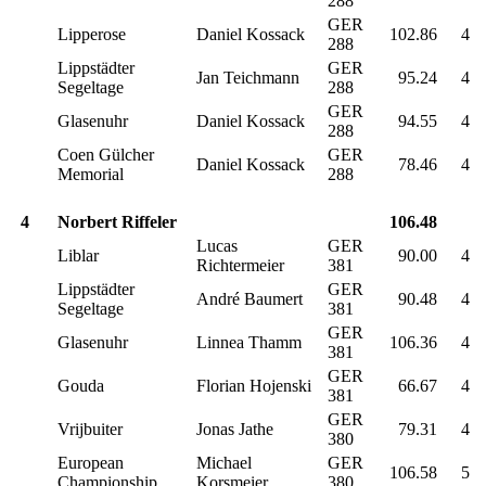
288
GER
Lipperose
Daniel Kossack
102.86
4
288
Lippstädter
GER
Jan Teichmann
95.24
4
Segeltage
288
GER
Glasenuhr
Daniel Kossack
94.55
4
288
Coen Gülcher
GER
Daniel Kossack
78.46
4
Memorial
288
4
Norbert Riffeler
106.48
Lucas
GER
Liblar
90.00
4
Richtermeier
381
Lippstädter
GER
André Baumert
90.48
4
Segeltage
381
GER
Glasenuhr
Linnea Thamm
106.36
4
381
GER
Gouda
Florian Hojenski
66.67
4
381
GER
Vrijbuiter
Jonas Jathe
79.31
4
380
European
Michael
GER
106.58
5
Championship
Korsmeier
380