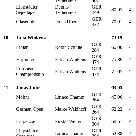
Tscherneck
407
Lippstädter
Dennis
GER
80.95
4
Segeltage
Tscherneck
249
GER
Glasenuhr
Jonas Höer
70.91
4
332
10
Julia Winkens
73.19
GER
Liblar
Robin Schulte
60.00
4
284
GER
Vrijbuiter
Fabian Winkens
75.86
4
474
European
GER
Fabian Winkens
71.05
5
Championship
474
11
Jonas Jathe
63.95
GER
Möhne
Linnea Thamm
45.00
4
364
GER
German Open
Maike Waldhoff
62.22
4
364
GER
Lipperose
Pirkko Wener
68.57
4
364
Lippstädter
GER
Linnea Thamm
52.38
4