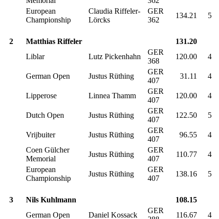
Memorial
362
European
Claudia Riffeler-
GER
134.21
5
Championship
Lörcks
362
2
Matthias Riffeler
131.20
GER
Liblar
Lutz Pickenhahn
120.00
4
368
GER
German Open
Justus Rüthing
31.11
4
407
GER
Lipperose
Linnea Thamm
120.00
4
407
GER
Dutch Open
Justus Rüthing
122.50
5
407
GER
Vrijbuiter
Justus Rüthing
96.55
4
407
Coen Gülcher
GER
Justus Rüthing
110.77
4
Memorial
407
European
GER
Justus Rüthing
138.16
5
Championship
407
3
Nils Kuhlmann
108.15
GER
German Open
Daniel Kossack
116.67
4