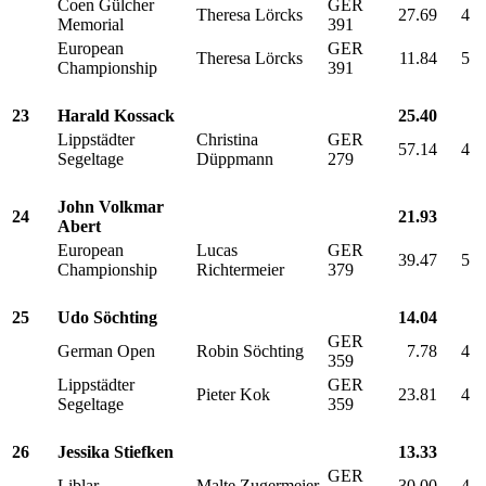
Coen Gülcher
GER
Theresa Lörcks
27.69
4
Memorial
391
European
GER
Theresa Lörcks
11.84
5
Championship
391
23
Harald Kossack
25.40
Lippstädter
Christina
GER
57.14
4
Segeltage
Düppmann
279
John Volkmar
24
21.93
Abert
European
Lucas
GER
39.47
5
Championship
Richtermeier
379
25
Udo Söchting
14.04
GER
German Open
Robin Söchting
7.78
4
359
Lippstädter
GER
Pieter Kok
23.81
4
Segeltage
359
26
Jessika Stiefken
13.33
GER
Liblar
Malte Zugermeier
30.00
4